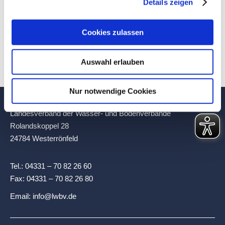
Details zeigen
NÄCHSTES
Auf den Spuren der WRRL – Verbände besuchen
Nächster
Cookies zulassen
Brüssel
Beitrag:
Auswahl erlauben
Nur notwendige Cookies
Landesverband der Wasser- und Bodenverbände
Rolandskoppel 28
24784 Westerrönfeld
Tel.:
04331 – 70 82 26 60
Fax:
04331 – 70 82 26 80
Email:
info@lwbv.de