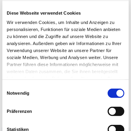
Diese Webseite verwendet Cookies
Online-Beteiligungsverfahren zur
Wir verwenden Cookies, um Inhalte und Anzeigen zu
Wiederherstellungsverordnung (WVO)
personalisieren, Funktionen für soziale Medien anbieten
Im August 2024 ist die EU-Wiederherstellungsverordnung in
zu können und die Zugriffe auf unsere Website zu
Kraft getreten. Sie ist ein zentraler Baustein der EU-
analysieren. Außerdem geben wir Informationen zu Ihrer
Biodiversitätsstrategie 2030 und enthält verbindliche…
Verwendung unserer Website an unsere Partner für
weiterlesen
soziale Medien, Werbung und Analysen weiter. Unsere
Partner führen diese Informationen möglicherweise mit
weiteren Daten zusammen, die Sie ihnen bereitgestellt
Alle aktuellen Meldungen ansehen
haben oder die sie im Rahmen Ihrer Nutzung der Dienste
gesammelt haben.
Einwilligungsauswahl
Notwendig
Präferenzen
Statistiken