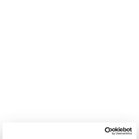
Nachruf
Nachruf Hannover, 27. Juli 2026 Die Wasserwirtschaft
trauert um Turgut Pencereci Mit großer Bestürzung und
tiefer Trauer nehmen wir Abschied…
weiterlesen
29. Oktober 2026: Zukunft Niederungen
Schleswig-Holstein – Forschung und
Wasserwirtschaft im Dialog
Im Rahmen des Niederungskompetenznetzwerks findet am
29. Oktober die Veranstaltung „Zukunft Niederungen
Schleswig-Holstein – Forschung und Wasserwirtschaft im
Dialog“ im…
weiterlesen