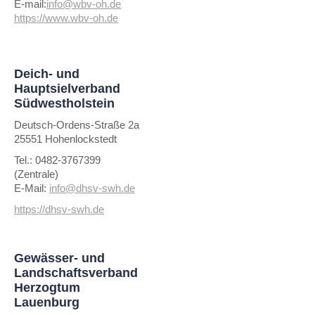
E-mail:
info@wbv-oh.de
https://www.wbv-oh.de
Deich- und
Hauptsielverband
Südwestholstein
Deutsch-Ordens-Straße 2a
25551 Hohenlockstedt
Tel.: 0482-3767399
(Zentrale)
E-Mail:
info@dhsv-swh.de
https://dhsv-swh.de
Gewässer- und
Landschaftsverband
Herzogtum
Lauenburg