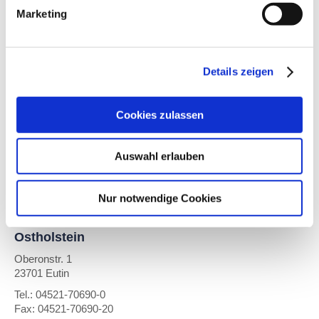
Marketing
Deich- und
Sielverband
Föhr
Am Wasserwerk 1
Details zeigen
25938 Wrixum
Tel.: 04681-5928-0
Cookies zulassen
Fax: 04681-5928-20
E-mail:
dsv-foehr@t-
online.de
Auswahl erlauben
https://www.dsv-foehr.de
Nur notwendige Cookies
Wasser- und
Bodenverband
Ostholstein
Oberonstr. 1
23701 Eutin
Tel.: 04521-70690-0
Fax: 04521-70690-20