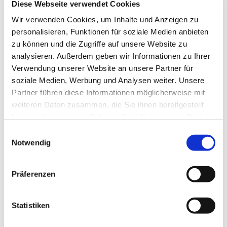
Diese Webseite verwendet Cookies
Blomestraße 60
Wir verwenden Cookies, um Inhalte und Anzeigen zu
25524 Heiligenstedten
personalisieren, Funktionen für soziale Medien anbieten
Tel.: 04821-403938-0
zu können und die Zugriffe auf unsere Website zu
Fax: 04821-403938-9
E-mail:
info@dhsv-
analysieren. Außerdem geben wir Informationen zu Ihrer
wilstermarsch.de
Verwendung unserer Website an unsere Partner für
soziale Medien, Werbung und Analysen weiter. Unsere
Partner führen diese Informationen möglicherweise mit
weiteren Daten zusammen, die Sie ihnen bereitgestellt
Deich- und
Hauptsielverband
haben oder die sie im Rahmen Ihrer Nutzung der Dienste
Krempermarsch
gesammelt haben.
Einwilligungsauswahl
Notwendig
Blomestraße 60
25524 Heiligenstedten
Tel.: 04821-403938-0
Präferenzen
Fax: 04821-403938-9
E-mail:
info@dhsv-
krempermarsch.de
Statistiken