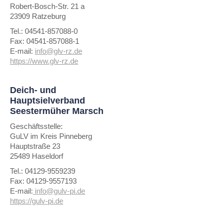
Robert-Bosch-Str. 21 a
23909 Ratzeburg
Tel.: 04541-857088-0
Fax: 04541-857088-1
E-mail:
info@glv-rz.de
https://www.glv-rz.de
Deich- und
Hauptsielverband
Seestermüher Marsch
Geschäftsstelle:
GuLV im Kreis Pinneberg
Hauptstraße 23
25489 Haseldorf
Tel.: 04129-9559239
Fax: 04129-9557193
E-mail:
info@gulv-pi.de
https://gulv-pi.de