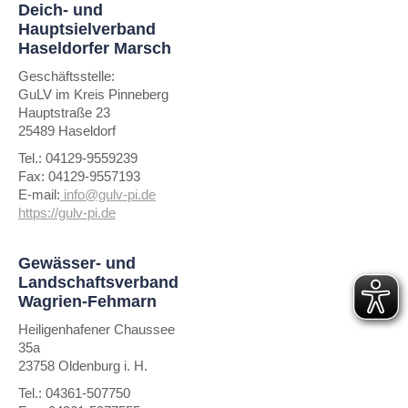
Deich- und
Hauptsielverband
Haseldorfer Marsch
Geschäftsstelle:
GuLV im Kreis Pinneberg
Hauptstraße 23
25489 Haseldorf
Tel.: 04129-9559239
Fax: 04129-9557193
E-mail:
info@gulv-pi.de
https://gulv-pi.de
Gewässer- und
Landschaftsverband
Wagrien-Fehmarn
Heiligenhafener Chaussee
35a
23758 Oldenburg i. H.
Tel.: 04361-507750