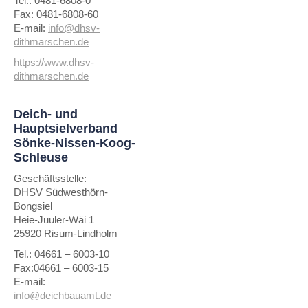
Tel.: 0481-6808-0
Fax: 0481-6808-60
E-mail:
info@dhsv-
dithmarschen.de
https://www.dhsv-
dithmarschen.de
Deich- und
Hauptsielverband
Sönke-Nissen-Koog-
Schleuse
Geschäftsstelle:
DHSV Südwesthörn-
Bongsiel
Heie-Juuler-Wäi 1
25920 Risum-Lindholm
Tel.: 04661 – 6003-10
Fax:04661 – 6003-15
E-mail:
info@deichbauamt.de