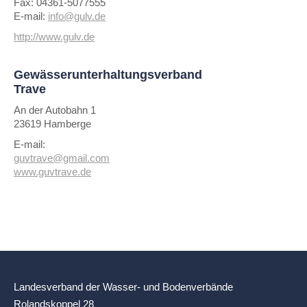
Fax: 04361-5077555
E-mail:
info@gulv.de
http://www.gulv.de
Gewässerunterhaltungsverband
Trave
An der Autobahn 1
23619 Hamberge
E-mail:
guvtrave@gmail.com
www.guvtrave.de
Landesverband der Wasser- und Bodenverbände
Rolandskoppel 28