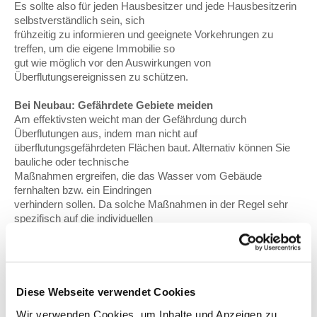
Es sollte also für jeden Hausbesitzer und jede Hausbesitzerin
selbstverständlich sein, sich
frühzeitig zu informieren und geeignete Vorkehrungen zu
treffen, um die eigene Immobilie so
gut wie möglich vor den Auswirkungen von
Überflutungsereignissen zu schützen.
Bei Neubau: Gefährdete Gebiete meiden
Am effektivsten weicht man der Gefährdung durch
Überflutungen aus, indem man nicht auf
überflutungsgefährdeten Flächen baut. Alternativ können Sie
bauliche oder technische
Maßnahmen ergreifen, die das Wasser vom Gebäude
fernhalten bzw. ein Eindringen
verhindern sollen. Da solche Maßnahmen in der Regel sehr
spezifisch auf die individuellen
Gegebenheiten zugeschnitten sind, ist es wichtig, die
konkreten Überflutungsrisiken vor Ort
zu kennen.
Individuelle Risikoanalyse
Diese Webseite verwendet Cookies
Um wirksame Vorsorgemaßnahmen treffen zu können, sollten
Wir verwenden Cookies, um Inhalte und Anzeigen zu