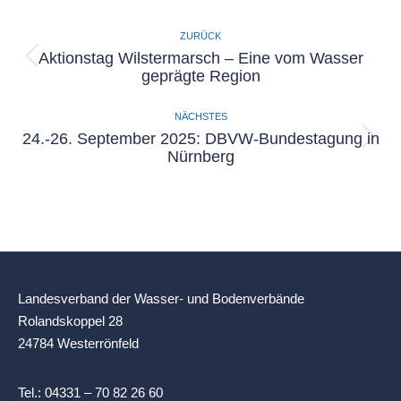
Kommentarnavigation
ZURÜCK
Aktionstag Wilstermarsch – Eine vom Wasser
Vorheriger
geprägte Region
Beitrag:
NÄCHSTES
24.-26. September 2025: DBVW-Bundestagung in
Nächster
Nürnberg
Beitrag:
Landesverband der Wasser- und Bodenverbände
Rolandskoppel 28
24784 Westerrönfeld
Tel.:
04331 – 70 82 26 60