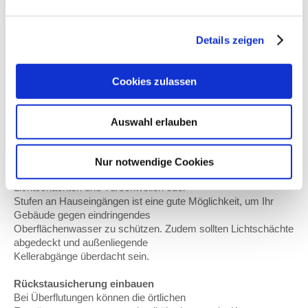
Möglichkeit. Dabei werden die
(Keller-)Wände aus speziellem, wasserdichtem Beton
gefertigt. Eine gängige Lösung für
Details zeigen
Bestandsbauten ist die „Schwarze Wanne“, bei der eine oder
mehrere wasserdichte
Schichten auf die äußeren Kellerwände aufgetragen werden.
Cookies zulassen
Türen und Fenster sichern
Eine effektive Alternative zum Einbau wasserdichter Fenster
Auswahl erlauben
und Türen ist die Absicherung
gefährdeter Bereiche mit mobilen
Hochwasserschutzsystemen, wie Türsperren, Schotts oder
Nur notwendige Cookies
Dammbalken. Auch die nachträgliche Erhöhung von
Lichtschächten und Türschwellen oder
Stufen an Hauseingängen ist eine gute Möglichkeit, um Ihr
Gebäude gegen eindringendes
Oberflächenwasser zu schützen. Zudem sollten Lichtschächte
abgedeckt und außenliegende
Kellerabgänge überdacht sein.
Rückstausicherung einbauen
Bei Überflutungen können die örtlichen