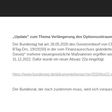
„Update“ zum Thema Verlängerung des Optionszeitraum
Der Bundestag hat am 28.05.2020 den Gesetzentwurf von CD
BTag-Drs. 19/19150) in der vom Finanzausschuss geänderte
Gesetz“ mehrere steuergesetzliche Maßnahmen ergriffen wer
31.12.2022. Dafür wurde ein neuer Absatz 22a eingefügt.
https://www.bundestag.de/dokumente/textarchiv/2020/kw22-d
Der Bundesrat, der noch zustimmen muss, wird sich voraussic