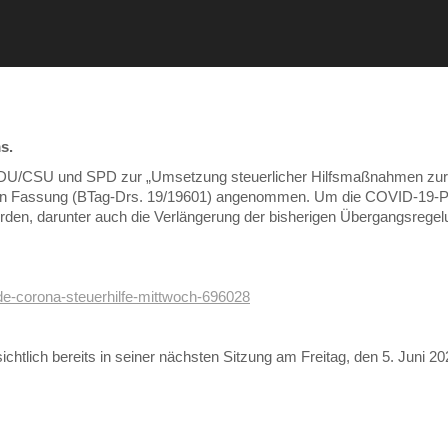
s.
U/CSU und SPD zur „Umsetzung steuerlicher Hilfsmaßnahmen zur Be
n Fassung (BTag-Drs. 19/19601) angenommen. Um die COVID-19-Pand
den, darunter auch die Verlängerung der bisherigen Übergangsrege
e-corona-steuerhilfe-mittwoch-696028
htlich bereits in seiner nächsten Sitzung am Freitag, den 5. Juni 2