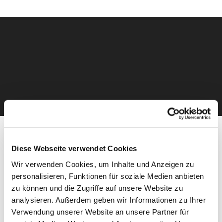
Diese Webseite verwendet Cookies
Die Allianz für den Gewässerschutz lädt am
8. März 2021 von
Wir verwenden Cookies, um Inhalte und Anzeigen zu
10 bis 12 Uhr
zur zweiten Online-Winterveranstaltung ein.
personalisieren, Funktionen für soziale Medien anbieten
Hintergrund:
Im Mai 2020 trat die novellierte Düngeverordnung
zu können und die Zugriffe auf unsere Website zu
(DüV) in Kraft. Zudem wurden mit der
analysieren. Außerdem geben wir Informationen zu Ihrer
Landesdüngeverordnung zusätzliche Regelungen in der Nitrat-
Kulisse festgelegt. Wie die Nitrat-Kulisse ausgewiesen wurde
Verwendung unserer Website an unsere Partner für
und welche Regelungen bei der Bewirtschaftung von Flächen