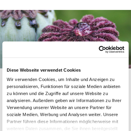
Diese Webseite verwendet Cookies
Wir verwenden Cookies, um Inhalte und Anzeigen zu
personalisieren, Funktionen für soziale Medien anbieten
In der ZDF Sendung „Planet e“ am Sonntag, den 21.03.2021
zu können und die Zugriffe auf unsere Website zu
um 16:30 Uhr geht es um kleine Fließgewässer in
analysieren. Außerdem geben wir Informationen zu Ihrer
Deutschland.
Verwendung unserer Website an unsere Partner für
Unter anderem wurde auch im Verbandsgebiet des WBV
soziale Medien, Werbung und Analysen weiter. Unsere
Schwartau gedreht. Als positives Beispiel für das Engagement
Partner führen diese Informationen möglicherweise mit
eines Verbandes im Gewässerschutz wird über die Pflanzung
weiteren Daten zusammen, die Sie ihnen bereitgestellt
von gewässerbegleitenden Gehölzen an der Majenfelder Au