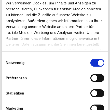
Wir verwenden Cookies, um Inhalte und Anzeigen zu
personalisieren, Funktionen für soziale Medien anbieten
zu können und die Zugriffe auf unsere Website zu
analysieren. Außerdem geben wir Informationen zu Ihrer
Verwendung unserer Website an unsere Partner für
Die Ostseesturmflut und ihre Folgen – das
soziale Medien, Werbung und Analysen weiter. Unsere
Umweltministerium lädt ein zum Austausch
Partner führen diese Informationen möglicherweise mit
Die extreme Sturmflut mit großflächigen Überschwemmungen
weiteren Daten zusammen, die Sie ihnen bereitgestellt
und enormen Schäden hat die Handlungsbedarfe beim
haben oder die sie im Rahmen Ihrer Nutzung der Dienste
Ostseeküstenschutz offengelegt. Das MEKUN möchte
Überlegungen zur Fortentwicklung des Küstenschutzes
gesammelt haben.
Einwilligungsauswahl
vorstellen und lädt zu drei Vor-Ort-Terminen ein:
Notwendig
• 09. Februar in Kappeln
• 16. Februar in Damp
Präferenzen
• 07. März in Großenbrode
Weitere informationen sowie die Möglichkeit der Anmeldung
Statistiken
finden Sie
HIER
!
Marketing