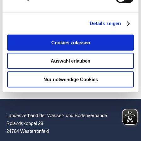
Kommentarnavigation
Details zeigen
ZURÜCK
Praxistag „Trinkwasser“ beim WV
Vorheriger
Cookies zulassen
Süderdithmarschen
Beitrag:
NÄCHSTES
Auswahl erlauben
Nächster
Stefan Seidler zu Gast beim Landesverband
Beitrag:
Nur notwendige Cookies
Landesverband der Wasser- und Bodenverbände
Rolandskoppel 28
24784 Westerrönfeld