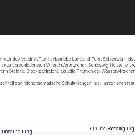
reter des Vereins „Familienbetriebe Land und Forst Schleswig-Holste
rn aus verschiedensten Wirtschaftsbranchen Schleswig-Holsteins erö
erin Stefanie Stock zahlreiche aktuelle Themen der Wasserwirtschaft
hnell zahlreiche thematische Schnittmengen ihrer Institutionen fest
Online-Beteiligun
Nächster
runterhaltung