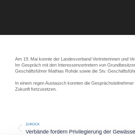
Am 19. Mai konnte der Landesverband Vertreterinnen und Vert
Im Gespräch mit den Interessenvertretern von Grundbesitze
Geschäftsführer Mathias Rohde sowie die Stv. Geschäftsführ
In einem regen Austausch konnten die Gesprächsteilnehmer sc
Zukunft fortzusetzen.
Kommentarnavigation
ZURÜCK
Vorheriger
Verbände fordern Privilegierung der Gewässe